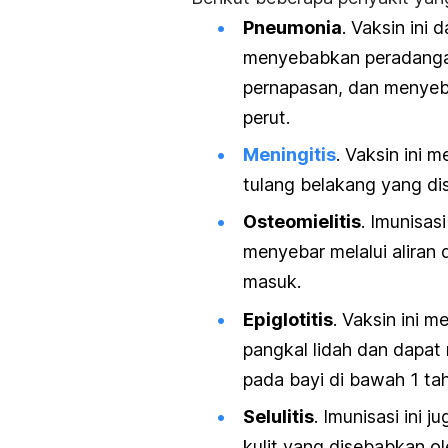
Pneumonia
. Vaksin ini
menyebabkan peradanga
pernapasan, dan menyeb
perut.
Meningitis
. Vaksin ini
tulang belakang yang di
Osteomielitis
. Imunisas
menyebar melalui aliran
masuk.
Epiglotitis
. Vaksin ini 
pangkal lidah dan dapat
pada bayi di bawah 1 ta
Selulitis
. Imunisasi ini
kulit yang disebabkan ol