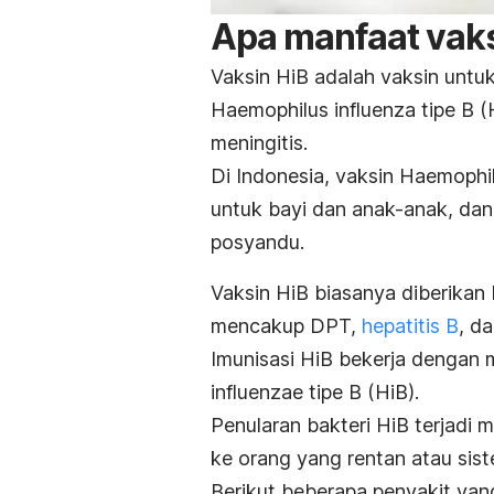
Apa manfaat vaks
Vaksin HiB adalah vaksin untu
Haemophilus influenza
tipe B 
meningitis.
Di Indonesia, vaksin
Haemophil
untuk bayi dan anak-anak, dan
posyandu.
Vaksin HiB biasanya diberikan
mencakup DPT,
hepatitis B
, da
Imunisasi HiB bekerja dengan
influenzae
tipe B (HiB).
Penularan bakteri HiB terjadi m
ke orang yang rentan atau sis
Berikut beberapa penyakit yan