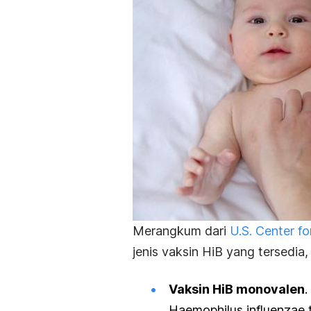
Merangkum dari
U.S. Center f
jenis vaksin HiB yang tersedia,
Vaksin HiB monovalen
.
Haemophilus influenzae
t