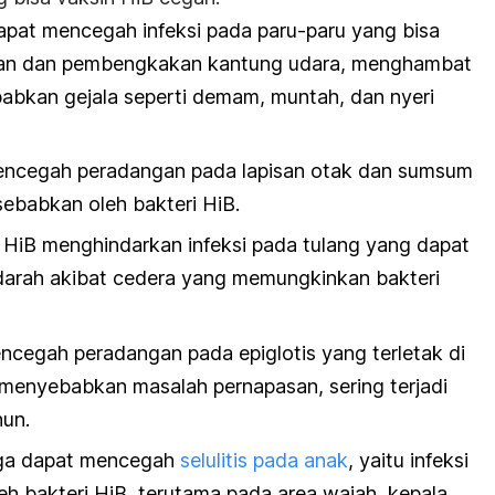
 dapat mencegah infeksi pada paru-paru yang bisa
n dan pembengkakan kantung udara, menghambat
abkan gejala seperti demam, muntah, dan nyeri
 mencegah peradangan pada lapisan otak dan sumsum
sebabkan oleh bakteri HiB.
i HiB menghindarkan infeksi pada tulang yang dapat
 darah akibat cedera yang memungkinkan bakteri
mencegah peradangan pada epiglotis yang terletak di
 menyebabkan masalah pernapasan, sering terjadi
hun.
 juga dapat mencegah
selulitis pada anak
, yaitu infeksi
eh bakteri HiB, terutama pada area wajah, kepala,