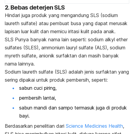
2. Bebas deterjen SLS
Hindari juga produk yang mengandung SLS (
sodium
laureth sulfate
) atau pembuat busa yang dapat merusak
lapisan luar kulit dan memicu iritasi kulit pada anak.
SLS Punya banyak nama lain seperti:
sodium alkyl ether
sulfates
(SLES),
ammonium lauryl sulfate
(ALS),
sodium
myreth sulfate
, anionik surfaktan dan masih banyak
nama lainnya.
Sodium laureth sulfate
(SLS) adalah jenis surfaktan yang
sering dipakai untuk produk pembersih, seperti:
sabun cuci piring,
pembersih lantai,
sabun mandi dan sampo termasuk juga di produk
bayi.
Berdasarkan penelitian dari
Science Medicines Health
,
SLS bisa menimbulkan iritasi kulit, diduga karena sifat