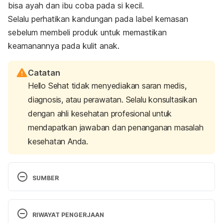
bisa ayah dan ibu coba pada si kecil.
Selalu perhatikan kandungan pada label kemasan
sebelum membeli produk untuk memastikan
keamanannya pada kulit anak.
Catatan
Hello Sehat tidak menyediakan saran medis,
diagnosis, atau perawatan. Selalu konsultasikan
dengan ahli kesehatan profesional untuk
mendapatkan jawaban dan penanganan masalah
kesehatan Anda.
SUMBER
The Importance of Skincare for Neonates and 
Infants: An Algorithm. (2021). Retrieved from 
RIWAYAT PENGERJAAN
https://pubmed.ncbi.nlm.nih.gov/34784132/