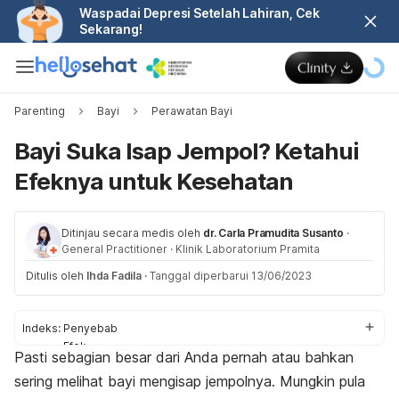
Waspadai Depresi Setelah Lahiran, Cek
Sekarang!
Parenting
Bayi
Perawatan Bayi
Bayi Suka Isap Jempol? Ketahui
Efeknya untuk Kesehatan
Ditinjau secara medis oleh
dr. Carla Pramudita Susanto
·
General Practitioner
·
Klinik Laboratorium Pramita
Ditulis oleh
Ihda Fadila
·
Tanggal diperbarui 13/06/2023
Indeks:
Penyebab
Efek
Pasti sebagian besar dari Anda pernah atau bahkan
Cara menghilangkan kebiasaan
sering melihat bayi mengisap jempolnya. Mungkin pula