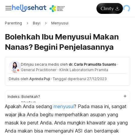
Parenting
Bayi
Menyusui
Bolehkah Ibu Menyusui Makan
Nanas? Begini Penjelasannya
Ditinjau secara medis oleh
dr. Carla Pramudita Susanto
·
General Practitioner
·
Klinik Laboratorium Pramita
Ditulis oleh
Aprinda Puji
·
Tanggal diperbarui 27/12/2023
Indeks:
Bolehkah?
Manfaat
Apakah Anda sedang
menyusui
? Pada masa ini, sangat
Efek samping
wajar jika Anda begitu memperhatikan asupan yang
Tips
masuk ke perut Anda. Anda mungkin khawatir apa yang
Anda makan bisa memengaruhi ASI dan berdampak