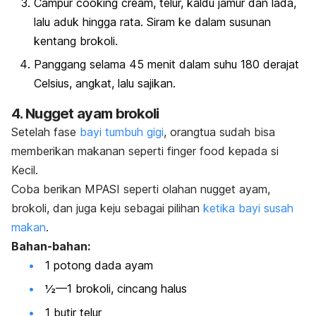
Campur
cooking cream
, telur, kaldu jamur dan lada,
lalu aduk hingga rata. Siram ke dalam susunan
kentang brokoli.
Panggang selama 45 menit dalam suhu 180 derajat
Celsius, angkat, lalu sajikan.
4. Nugget ayam brokoli
Setelah fase
bayi tumbuh gigi
, orangtua sudah bisa
memberikan makanan seperti
finger food
kepada si
Kecil.
Coba berikan MPASI seperti olahan nugget ayam,
brokoli, dan juga keju sebagai pilihan
ketika bayi susah
makan
.
Bahan-bahan:
1 potong dada ayam
½—1 brokoli, cincang halus
1 butir telur