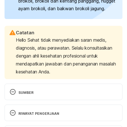
brokoli, brokoli dan kentang panggang, nugget
ayam brokoli, dan bakwan brokoli jagung.
Catatan
Hello Sehat tidak menyediakan saran medis,
diagnosis, atau perawatan. Selalu konsultasikan
dengan ahli kesehatan profesional untuk
mendapatkan jawaban dan penanganan masalah
kesehatan Anda.
SUMBER
Find out which food groups you should include in 
your baby’s diet. (2021). Retrieved 9 October 
RIWAYAT PENGERJAAN
2024, from 
https://www.nhs.uk/start4life/weaning/what-to-
Versi Terbaru