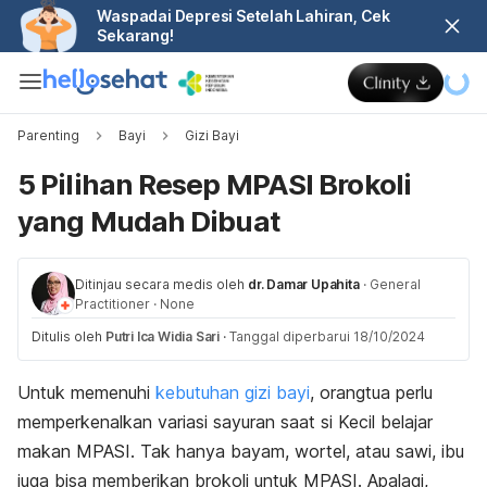
Waspadai Depresi Setelah Lahiran, Cek
Sekarang!
Parenting
Bayi
Gizi Bayi
5 Pilihan Resep MPASI Brokoli
yang Mudah Dibuat
Ditinjau secara medis oleh
dr. Damar Upahita
·
General
Practitioner
·
None
Ditulis oleh
Putri Ica Widia Sari
·
Tanggal diperbarui 18/10/2024
Untuk memenuhi
kebutuhan gizi bayi
, orangtua perlu
memperkenalkan variasi sayuran saat si Kecil belajar
makan MPASI. Tak hanya bayam, wortel, atau sawi, ibu
juga bisa memberikan brokoli untuk MPASI. Apalagi,