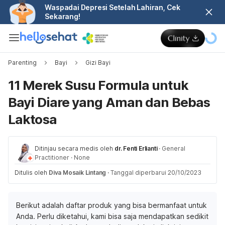
Waspadai Depresi Setelah Lahiran, Cek
Sekarang!
Parenting
Bayi
Gizi Bayi
11 Merek Susu Formula untuk
Bayi Diare yang Aman dan Bebas
Laktosa
Ditinjau secara medis oleh
dr. Fenti Erlianti
·
General
Practitioner
·
None
Ditulis oleh
Diva Mosaik Lintang
·
Tanggal diperbarui 20/10/2023
Berikut adalah daftar produk yang bisa bermanfaat untuk
Anda. Perlu diketahui, kami bisa saja mendapatkan sedikit