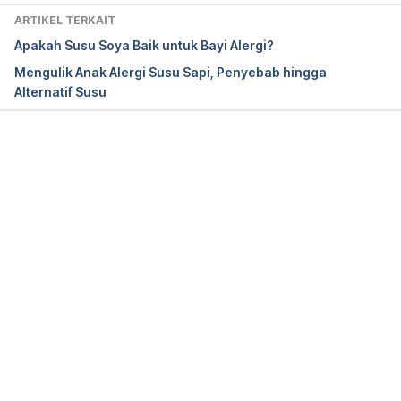
Sethi, G., Sankaranarayanan, S., & Sukhija, M. 
ARTIKEL TERKAIT
(2018). Low lactose in the nutritional management 
Apakah Susu Soya Baik untuk Bayi Alergi?
of diarrhea: Case reports from India. Clinical 
Mengulik Anak Alergi Susu Sapi, Penyebab hingga
Epidemiology And Global Health, 6(4), 160-162. 
Alternatif Susu
doi: 10.1016/j.cegh.2018.02.002
Memuat...