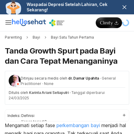
Waspadai Depresi Setelah Lahiran, Cek
Sekarang!
Parenting
Bayi
Bayi Satu Tahun Pertama
Tanda Growth Spurt pada Bayi
dan Cara Tepat Menanganinya
Ditinjau secara medis oleh
dr. Damar Upahita
·
General
Practitioner
·
None
Ditulis oleh
Karinta Ariani Setiaputri
·
Tanggal diperbarui
24/03/2025
Indeks:
Definisi
Kapan terjadi?
Mengamati setiap fase
perkembangan bayi
menjadi hal
Gejala
menarik bagi para orangtua. Tak terkecuali saat Anda
Cara mengatasi