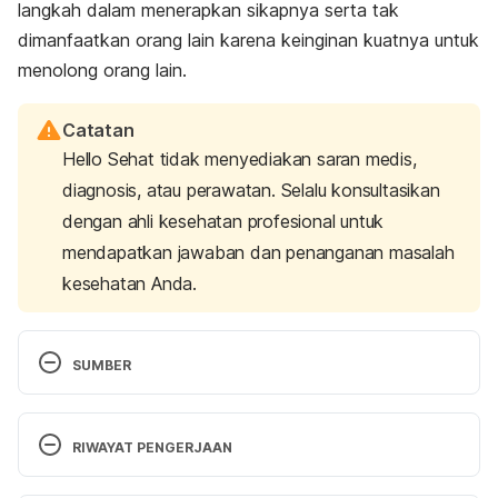
langkah dalam menerapkan sikapnya serta tak
dimanfaatkan orang lain karena keinginan kuatnya untuk
menolong orang lain.
Catatan
Hello Sehat tidak menyediakan saran medis,
diagnosis, atau perawatan. Selalu konsultasikan
dengan ahli kesehatan profesional untuk
mendapatkan jawaban dan penanganan masalah
kesehatan Anda.
SUMBER
10 reasons why children should volunteer
. Children’s 
Museum in Oak Lawn. (n.d.). Retrieved March 8, 
RIWAYAT PENGERJAAN
2023, from https://www.cmoaklawn.org/blog/10-
reasons-why-children-should-volunteer
Versi Terbaru