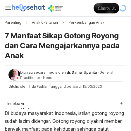
Parenting
Anak 6-9 tahun
Perkembangan Anak
7 Manfaat Sikap Gotong Royong
dan Cara Mengajarkannya pada
Anak
Ditinjau secara medis oleh
dr. Damar Upahita
·
General
Practitioner
·
None
Ditulis oleh
Ihda Fadila
·
Tanggal diperbarui 15/03/2023
Indeks:
Arti
Manfaat
Di budaya masyarakat Indonesia, istilah gotong royong
Tips mengajarkannya pada anak
sudah lazim didengar. Gotong royong diyakini memberi
banyak manfaat pada kehidupan sehingga patut