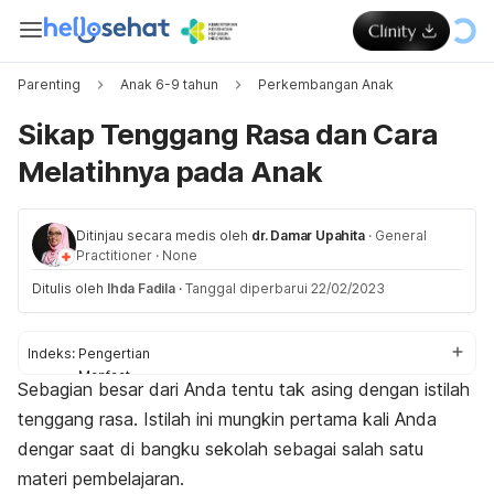
Parenting
Anak 6-9 tahun
Perkembangan Anak
Sikap Tenggang Rasa dan Cara
Melatihnya pada Anak
Ditinjau secara medis oleh
dr. Damar Upahita
·
General
Practitioner
·
None
Ditulis oleh
Ihda Fadila
·
Tanggal diperbarui 22/02/2023
Indeks:
Pengertian
Manfaat
Sebagian besar dari Anda tentu tak asing dengan istilah
Contoh
tenggang rasa. Istilah ini mungkin pertama kali Anda
Tips mengajarkan
dengar saat di bangku sekolah sebagai salah satu
materi pembelajaran.