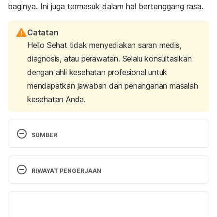
baginya. Ini juga termasuk dalam hal bertenggang rasa.
Catatan
Hello Sehat tidak menyediakan saran medis,
diagnosis, atau perawatan. Selalu konsultasikan
dengan ahli kesehatan profesional untuk
mendapatkan jawaban dan penanganan masalah
kesehatan Anda.
SUMBER
7 ways to be respectful (and a one-step trick to 
getting more respect from others)
. Girl Scouts of 
RIWAYAT PENGERJAAN
the USA. (n.d.). Retrieved February 16, 2023, from 
https://www.girlscouts.org/en/raising-
Versi Terbaru
girls/leadership/life-skills/how-to-be-respectful.html
22/02/2023