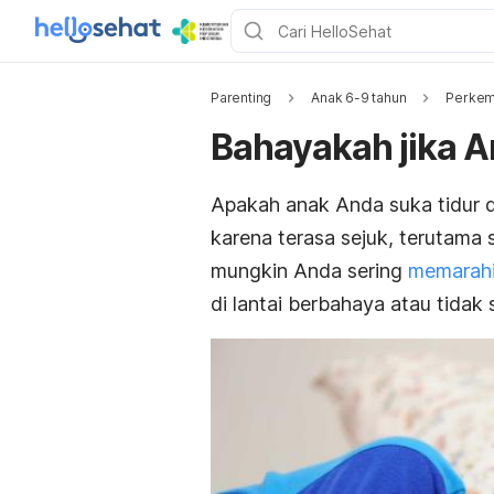
Parenting
Anak 6-9 tahun
Perkem
Bahayakah jika An
Apakah anak Anda suka tidur di
karena terasa sejuk, terutama
mungkin Anda sering
memarahi
di lantai berbahaya atau tidak 