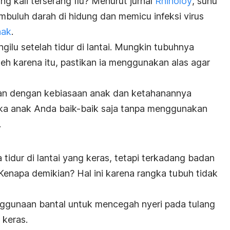
ing kali terserang flu? Menurut jurnal
Rhinoloy
, suhu
buluh darah di hidung dan memicu infeksi virus
nak
.
 ngilu setelah tidur di lantai. Mungkin tubuhnya
leh karena itu, pastikan ia menggunakan alas agar
ikan dengan kebiasaan anak dan ketahanannya
ika anak Anda baik-baik saja tanpa menggunakan
.
 tidur di lantai yang keras, tetapi terkadang badan
 Kenapa demikian? Hal ini karena rangka tubuh tidak
gunaan bantal untuk mencegah nyeri pada tulang
 keras.