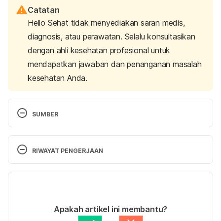
Catatan
Hello Sehat tidak menyediakan saran medis,
diagnosis, atau perawatan. Selalu konsultasikan
dengan ahli kesehatan profesional untuk
mendapatkan jawaban dan penanganan masalah
kesehatan Anda.
SUMBER
Sciatica – Symptoms and causes. (2023). Mayo 
Clinic. Retrieved 5 Januari 2023 from 
RIWAYAT PENGERJAAN
https://www.mayoclinic.org/diseases-
conditions/sciatica/symptoms-causes/syc-
Versi Terbaru
20377435
20/01/2023
Sciatica – Diagnosis & Treatment. (2023). Mayo 
Ditulis oleh 
Ihda Fadila
Apakah artikel ini membantu?
Clinic. Retrieved 5 Januari 2023 from 
Ditinjau secara medis oleh
dr. Carla Pramudita 