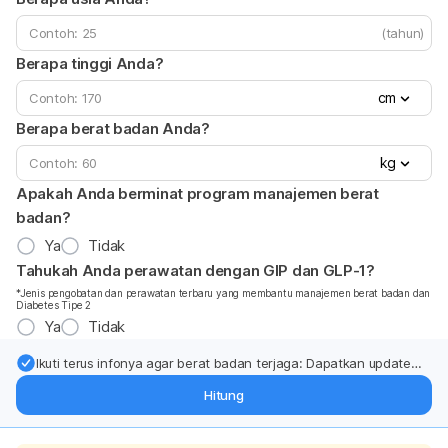
(tahun)
Berapa tinggi Anda?
cm
Berapa berat badan Anda?
kg
Apakah Anda berminat program manajemen berat
badan?
Ya
Tidak
Tahukah Anda perawatan dengan GIP dan GLP-1?
*Jenis pengobatan dan perawatan terbaru yang membantu manajemen berat badan dan
Diabetes Tipe 2
Ya
Tidak
Ikuti terus infonya agar berat badan terjaga: Dapatkan update
dari pakar mengenai dukungan dan perawatan berat badan
Hitung
langsung ke inbox Anda.