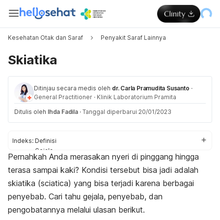
Kesehatan Otak dan Saraf
Penyakit Saraf Lainnya
Skiatika
Ditinjau secara medis oleh
dr. Carla Pramudita Susanto
·
General Practitioner
·
Klinik Laboratorium Pramita
Ditulis oleh
Ihda Fadila
·
Tanggal diperbarui 20/01/2023
Indeks:
Definisi
Gejala
Pernahkah Anda merasakan nyeri di pinggang hingga
Penyebab
terasa sampai kaki? Kondisi tersebut bisa jadi adalah
Faktor risiko
Diagnosis
skiatika (
sciatica
) yang bisa terjadi karena berbagai
Pengobatan
penyebab. Cari tahu gejala, penyebab, dan
Pengobatan rumahan
pengobatannya melalui ulasan berikut.
Pencegahan