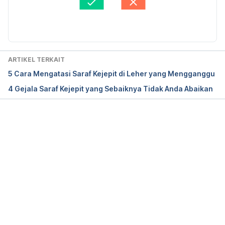
https://www.mayoclinic.org/diseases-
Susanto
Diperbarui oleh: 
Ilham Fariq Maulana
conditions/sciatica/diagnosis-treatment/drc-
20377441
Sciatica: MedlinePlus Medical Encyclopedia. 
ARTIKEL TERKAIT
(2023). Retrieved 5 Januari 2023 from 
5 Cara Mengatasi Saraf Kejepit di Leher yang Mengganggu
https://medlineplus.gov/ency/article/000686.htm
4 Gejala Saraf Kejepit yang Sebaiknya Tidak Anda Abaikan
Sciatica. (2023). NHS. Retrieved 5 Januari 2023 
from https://www.nhs.uk/conditions/sciatica/
Memuat...
Sciatica. (2023). Better Health Channel. Retrieved 
5 Januari 2023 from 
https://www.betterhealth.vic.gov.au/health/conditio
nsandtreatments/sciatica
Sciatica. (2023). Cleveland Clinic. Retrieved 5 
Januari 2023 from 
https://my.clevelandclinic.org/health/diseases/1279