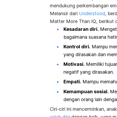
mendukung perkembangan emo
Melansir dari
Understood
, ber
Matter More Than IQ
, berikut 
Kesadaran diri.
Mengeta
bagaimana suasana hatin
Kontrol diri.
Mampu meng
yang dirasakan dan mema
Motivasi.
Memiliki tuju
negatif yang dirasakan.
Empati.
Mampu memahami
Kemampuan sosial.
Mem
dengan orang lain denga
Ciri-ciri ini mencerminkan, 
sejak dini
dengan baik, yang me