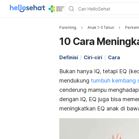
Parenting
Anak 1-5 Tahun
Perkem
10 Cara Meningka
Definisi
Ciri-ciri
Cara
Bukan hanya IQ, tetapi EQ (ke
mendukung
tumbuh kembang si
cenderung mampu menghadapi m
dengan IQ, EQ juga bisa memeng
meningkatkan EQ anak
di bawa