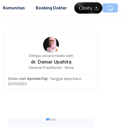
Komunitas
Booking Dokter
Ditinjau secara medis oleh
dr. Damar Upahita
General Practitioner · None
Ditulis oleh
Aprinda Puji
·
Tanggal diperbarui
22/10/2023
Iklan