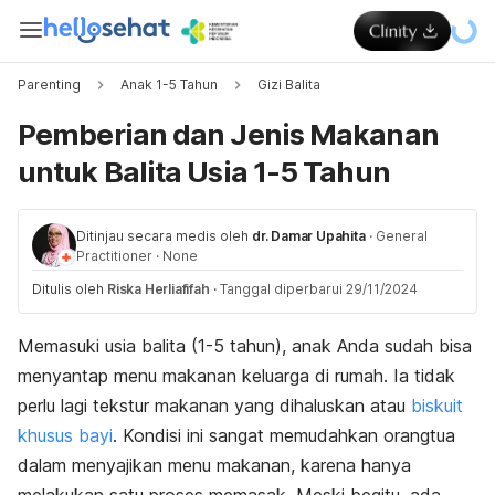
Parenting
Anak 1-5 Tahun
Gizi Balita
Pemberian dan Jenis Makanan
untuk Balita Usia 1-5 Tahun
Ditinjau secara medis oleh
dr. Damar Upahita
·
General
Practitioner
·
None
Ditulis oleh
Riska Herliafifah
·
Tanggal diperbarui 29/11/2024
Memasuki usia balita (1-5 tahun), anak Anda sudah bisa
menyantap menu makanan keluarga di rumah. Ia tidak
perlu lagi tekstur makanan yang dihaluskan atau
biskuit
khusus bayi
. Kondisi ini sangat memudahkan orangtua
dalam menyajikan menu makanan, karena hanya