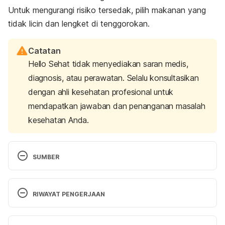
Untuk mengurangi risiko tersedak, pilih makanan yang
tidak licin dan lengket di tenggorokan.
Catatan
Hello Sehat tidak menyediakan saran medis,
diagnosis, atau perawatan. Selalu konsultasikan
dengan ahli kesehatan profesional untuk
mendapatkan jawaban dan penanganan masalah
kesehatan Anda.
SUMBER
What to feed young children. (2017). Retrieved 19 
February 2020, from 
RIWAYAT PENGERJAAN
https://www.nhs.uk/conditions/pregnancy-and-
baby/understanding-food-groups/#close
Versi Terbaru