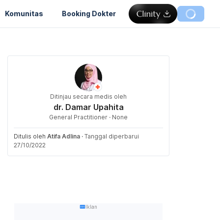
Komunitas
Booking Dokter
Ditinjau secara medis oleh
dr. Damar Upahita
General Practitioner · None
Ditulis oleh
Atifa Adlina
·
Tanggal diperbarui
27/10/2022
Iklan