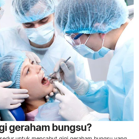
gigi geraham bungsu?
rosedur untuk mencabut gigi geraham bungsu yang