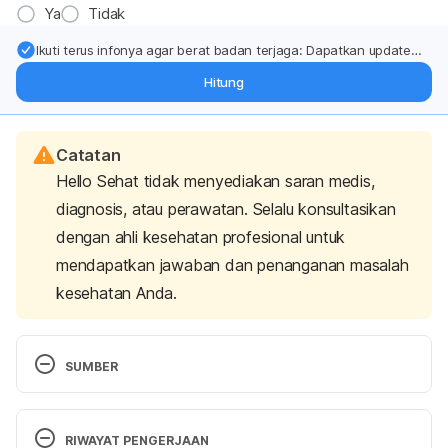
Ya
Tidak
Ikuti terus infonya agar berat badan terjaga: Dapatkan update
dari pakar mengenai dukungan dan perawatan berat badan
Hitung
langsung ke inbox Anda.
Catatan
Hello Sehat tidak menyediakan saran medis,
diagnosis, atau perawatan. Selalu konsultasikan
dengan ahli kesehatan profesional untuk
mendapatkan jawaban dan penanganan masalah
kesehatan Anda.
SUMBER
American Cancer Society. 2020. Can Non-Hodgkin 
Lymphoma Be Prevented? 
RIWAYAT PENGERJAAN