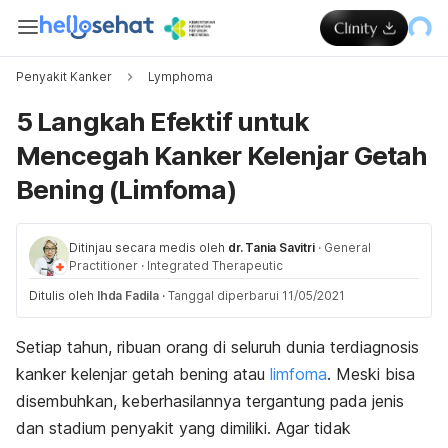
Penyakit Kanker
Lymphoma
5 Langkah Efektif untuk
Mencegah Kanker Kelenjar Getah
Bening (Limfoma)
Ditinjau secara medis oleh
dr. Tania Savitri
·
General
Practitioner
·
Integrated Therapeutic
Ditulis oleh
Ihda Fadila
·
Tanggal diperbarui 11/05/2021
Setiap tahun, ribuan orang di seluruh dunia terdiagnosis
kanker kelenjar getah bening atau
limfoma
. Meski bisa
disembuhkan, keberhasilannya tergantung pada jenis
dan stadium penyakit yang dimiliki. Agar tidak