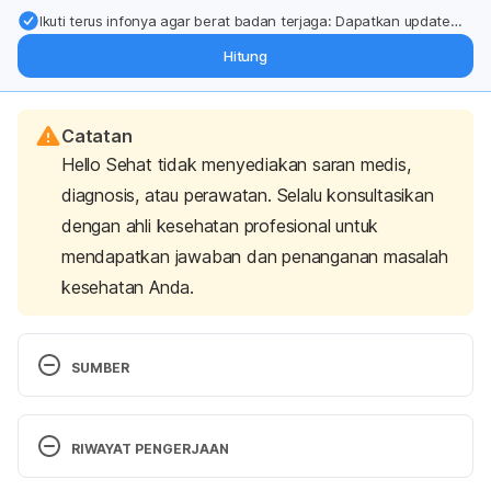
Ikuti terus infonya agar berat badan terjaga: Dapatkan update
dari pakar mengenai dukungan dan perawatan berat badan
Hitung
langsung ke inbox Anda.
Catatan
Hello Sehat tidak menyediakan saran medis,
diagnosis, atau perawatan. Selalu konsultasikan
dengan ahli kesehatan profesional untuk
mendapatkan jawaban dan penanganan masalah
kesehatan Anda.
SUMBER
Metekohy, M., & Dewi, B. (2016). 
Masuk Angin, 
Penyakit yang Cuma Ada di Indonesia
. 
RIWAYAT PENGERJAAN
Kompas.com. Retrieved 23 November 2021, from 
https://health.kompas.com/read/2016/02/29/17561
Versi Terbaru