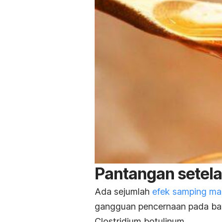
Pantangan setel
Ada sejumlah
efek samping ma
gangguan pencernaan pada bayi
Clostridium botulinum
.