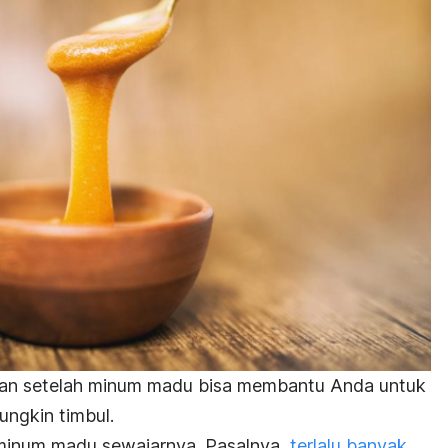
an setelah minum madu bisa membantu Anda untuk
ngkin timbul.
a minum madu sewajarnya. Pasalnya,
terlalu banyak