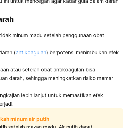
 ini untuk mencegah agar kadar gula dalam darah
arah
 tidak minum madu setelah penggunaan obat
darah (
antikoagulan
) berpotensi menimbulkan efek
an atau setelah obat antikoagulan bisa
an darah, sehingga
meningkatkan risiko memar
ngkajian lebih lanjut untuk memastikan efek
rjadi.
kah minum air putih
tih setelah makan madu. Air putih dapat