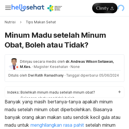
Nutrisi
Tips Makan Sehat
Minum Madu setelah Minum
Obat, Boleh atau Tidak?
Ditinjau secara medis oleh
dr. Andreas Wilson Setiawan,
M.Kes.
·
Magister Kesehatan
·
None
Ditulis oleh
Dwi Ratih Ramadhany
·
Tanggal diperbarui 05/06/2024
Indeks:
Bolehkah minum madu setelah minum obat?
Golongan obat yang tidak boleh
Banyak yang masih bertanya-tanya apakah minum
Cara minum yang benar
madu setelah minum obat diperbolehkan.
Biasanya
Cara minum madu
banyak orang akan makan satu sendok kecil gula atau
madu untuk
men
ghilangkan rasa pahi
t
setelah minum