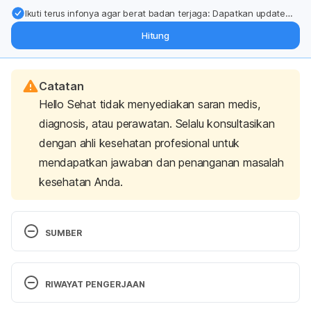
Ikuti terus infonya agar berat badan terjaga: Dapatkan update
dari pakar mengenai dukungan dan perawatan berat badan
Hitung
langsung ke inbox Anda.
Catatan
Hello Sehat tidak menyediakan saran medis,
diagnosis, atau perawatan. Selalu konsultasikan
dengan ahli kesehatan profesional untuk
mendapatkan jawaban dan penanganan masalah
kesehatan Anda.
SUMBER
Vaja, R., & Rana, M. (2020). Drugs and the liver. 
Anaesthesia &Amp; Intensive Care Medicine
, 
21
(10), 
RIWAYAT PENGERJAAN
517-523. 
Versi Terbaru