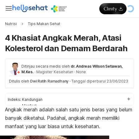
Nutrisi
Tips Makan Sehat
4 Khasiat Angkak Merah, Atasi
Kolesterol dan Demam Berdarah
Ditinjau secara medis oleh
dr. Andreas Wilson Setiawan,
M.Kes.
·
Magister Kesehatan
·
None
Ditulis oleh
Dwi Ratih Ramadhany
·
Tanggal diperbarui 23/06/2023
Indeks:
Kandungan
Manfaat
Angkak merah adalah salah satu jenis beras yang belum
Aturan konsumsi
banyak diketahui. Padahal, angkak merah memiliki
Efek samping
manfaat yang luar biasa untuk kesehatan.