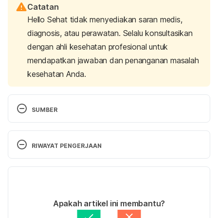
Catatan
Hello Sehat tidak menyediakan saran medis,
diagnosis, atau perawatan. Selalu konsultasikan
dengan ahli kesehatan profesional untuk
mendapatkan jawaban dan penanganan masalah
kesehatan Anda.
SUMBER
Zhu, B., Qi, F., Wu, J., Yin, G., Hua, J., Zhang, Q., & 
Qin, L. (2019). Red Yeast Rice: A Systematic 
RIWAYAT PENGERJAAN
Review of the Traditional Uses, Chemistry, 
Pharmacology, and Quality Control of an Important 
Versi Terbaru
Chinese Folk Medicine. 
Frontiers In Pharmacology
, 
10
. doi: 10.3389/fphar.2019.01449
23/06/2023
Ditulis oleh 
Dwi Ratih Ramadhany
Apakah artikel ini membantu?
Ditinjau secara medis oleh
dr. Andreas Wilson 