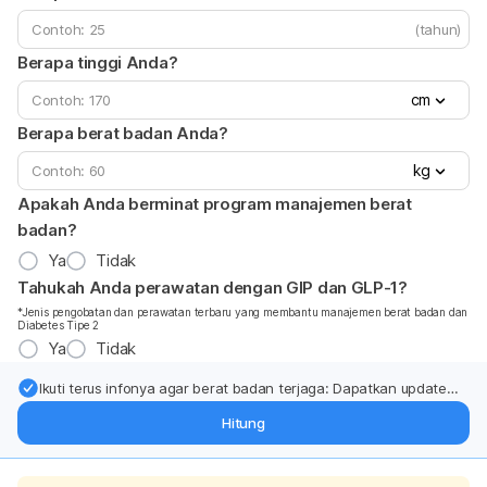
(tahun)
Berapa tinggi Anda?
cm
Berapa berat badan Anda?
kg
Apakah Anda berminat program manajemen berat
badan?
Ya
Tidak
Tahukah Anda perawatan dengan GIP dan GLP-1?
*Jenis pengobatan dan perawatan terbaru yang membantu manajemen berat badan dan
Diabetes Tipe 2
Ya
Tidak
Ikuti terus infonya agar berat badan terjaga: Dapatkan update
dari pakar mengenai dukungan dan perawatan berat badan
Hitung
langsung ke inbox Anda.