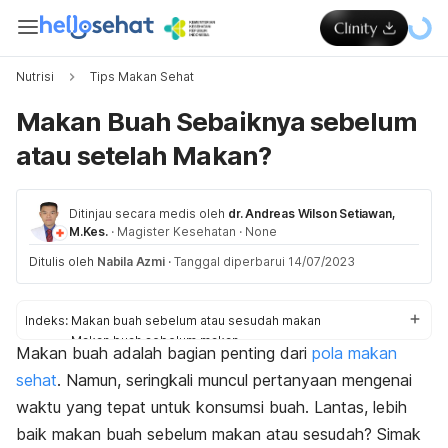
Nutrisi
Tips Makan Sehat
Makan Buah Sebaiknya sebelum
atau setelah Makan?
Ditinjau secara medis oleh
dr. Andreas Wilson Setiawan,
M.Kes.
·
Magister Kesehatan
·
None
Ditulis oleh
Nabila Azmi
·
Tanggal diperbarui 14/07/2023
Indeks:
Makan buah sebelum atau sesudah makan
Makan buah sebelum makan
Makan buah adalah bagian penting dari
pola makan
Makan buah setelah makan
sehat
. Namun, seringkali muncul pertanyaan mengenai
Tips
waktu yang tepat untuk konsumsi buah. Lantas, lebih
baik makan buah sebelum makan atau sesudah? Simak