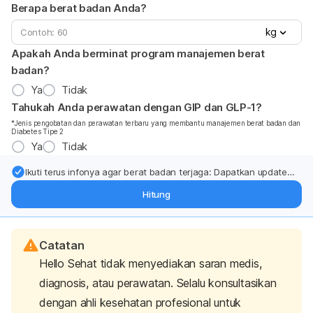
Berapa berat badan Anda?
kg
Apakah Anda berminat program manajemen berat
badan?
Ya
Tidak
Tahukah Anda perawatan dengan GIP dan GLP-1?
*Jenis pengobatan dan perawatan terbaru yang membantu manajemen berat badan dan
Diabetes Tipe 2
Ya
Tidak
Ikuti terus infonya agar berat badan terjaga: Dapatkan update
dari pakar mengenai dukungan dan perawatan berat badan
Hitung
langsung ke inbox Anda.
Catatan
Hello Sehat tidak menyediakan saran medis,
diagnosis, atau perawatan. Selalu konsultasikan
dengan ahli kesehatan profesional untuk