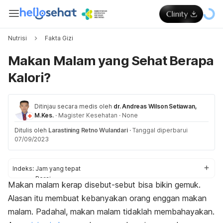
Nutrisi
Fakta Gizi
Makan Malam yang Sehat Berapa
Kalori?
Ditinjau secara medis oleh
dr. Andreas Wilson Setiawan,
M.Kes.
·
Magister Kesehatan
·
None
Ditulis oleh
Larastining Retno Wulandari
·
Tanggal diperbarui
07/09/2023
Indeks:
Jam yang tepat
Porsi
Makan malam kerap disebut-sebut bisa bikin gemuk.
Zat gizi
Alasan itu membuat kebanyakan orang enggan makan
Menu
malam. Padahal, makan malam tidaklah membahayakan.