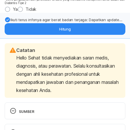
Diabetes Tipe 2
Ya
Tidak
Ikuti terus infonya agar berat badan terjaga: Dapatkan update
dari pakar mengenai dukungan dan perawatan berat badan
Hitung
langsung ke inbox Anda.
Catatan
Hello Sehat tidak menyediakan saran medis,
diagnosis, atau perawatan. Selalu konsultasikan
dengan ahli kesehatan profesional untuk
mendapatkan jawaban dan penanganan masalah
kesehatan Anda.
SUMBER
Cara Praktis Mengatasi Obesitas : Pola Makan – 
Direktorat P2PTM. (2018). Retrieved 14 June 2022, 