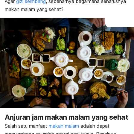
Agar
gizi seimbang
, sebenarnya bagaimana seharusnya
makan malam yang sehat?
Anjuran jam makan malam yang sehat
Salah satu manfaat
makan malam
adalah dapat
menyumbang sejumlah energi bagi tubuh.
Pasalnya,