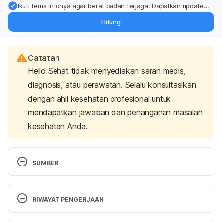
Ikuti terus infonya agar berat badan terjaga: Dapatkan update
dari pakar mengenai dukungan dan perawatan berat badan
Hitung
langsung ke inbox Anda.
Catatan
Hello Sehat tidak menyediakan saran medis,
diagnosis, atau perawatan. Selalu konsultasikan
dengan ahli kesehatan profesional untuk
mendapatkan jawaban dan penanganan masalah
kesehatan Anda.
SUMBER
3 benefits of rice flour and side effects
. (2022). 
Health Benefits Of. Retrieved 20 December 2024, 
RIWAYAT PENGERJAAN
from https://healthbenefitsof.org/3-shocking-
health-benefits-of-rice-flour/
Versi Terbaru