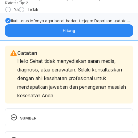
Diabetes Tipe 2
Ya
Tidak
Ikuti terus infonya agar berat badan terjaga: Dapatkan update
dari pakar mengenai dukungan dan perawatan berat badan
Hitung
langsung ke inbox Anda.
Catatan
Hello Sehat tidak menyediakan saran medis,
diagnosis, atau perawatan. Selalu konsultasikan
dengan ahli kesehatan profesional untuk
mendapatkan jawaban dan penanganan masalah
kesehatan Anda.
SUMBER
Ibrahim, I. A., Shamat, A. M., Hussien, M. O., & El 
Hussein, A. R. M. (2013). Profile of some trace 