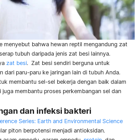
ce
menyebut bahwa hewan reptil mengandung zat
erap tubuh daripada jenis zat besi lainnya.
aya
zat besi
.
Zat besi sendiri berguna untuk
ari paru-paru ke jaringan lain di tubuh Anda.
untuk membantu sel-sel bekerja dengan baik dalam
i juga membantu proses perkembangan sel dan
gan dan infeksi bakteri
erence Series: Earth and Environmental Science
r piton berpotensi menjadi antioksidan.
ng asam empedu, garam empedu,
protein
, dan