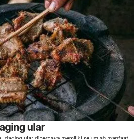
aging ular
, daging ular dipercaya memiliki sejumlah manfaat