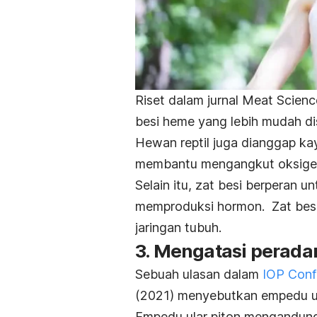
Riset dalam jurnal
Meat Scien
besi heme yang lebih mudah dis
Hewan reptil juga dianggap k
membantu mengangkut oksigen d
Selain itu, zat besi berperan 
memproduksi hormon.
Zat bes
jaringan tubuh.
3. Mengatasi peradan
Sebuah ulasan dalam
IOP Conf
(2021) menyebutkan empedu ula
Empedu ular piton mengandu