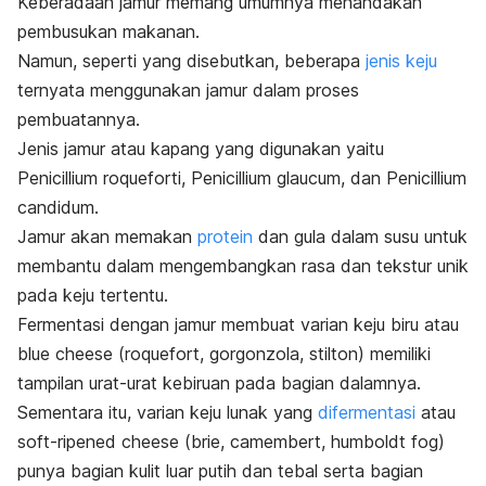
Keberadaan jamur memang umumnya menandakan
pembusukan makanan.
Namun, seperti yang disebutkan, beberapa
jenis keju
ternyata menggunakan jamur dalam proses
pembuatannya.
Jenis jamur atau kapang yang digunakan yaitu
Penicillium roqueforti
,
Penicillium glaucum
, dan
Penicillium
candidum
.
Jamur akan memakan
protein
dan gula dalam susu untuk
membantu dalam mengembangkan rasa dan tekstur unik
pada keju tertentu.
Fermentasi dengan jamur membuat varian keju biru atau
blue cheese
(
roquefort, gorgonzola, stilton
) memiliki
tampilan urat-urat kebiruan pada bagian dalamnya.
Sementara itu, varian keju lunak yang
difermentasi
atau
soft-ripened cheese
(
brie, camembert, humboldt fog
)
punya bagian kulit luar putih dan tebal serta bagian