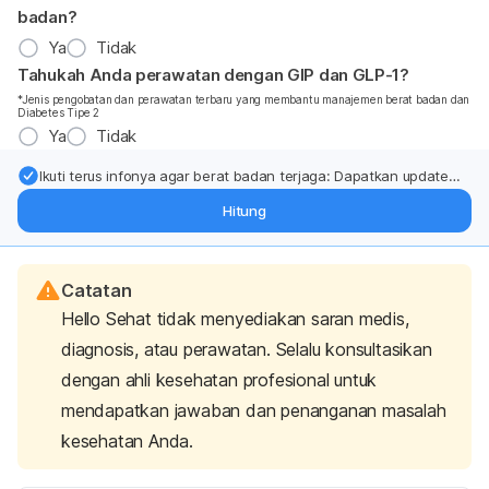
badan?
Ya
Tidak
Tahukah Anda perawatan dengan GIP dan GLP-1?
*Jenis pengobatan dan perawatan terbaru yang membantu manajemen berat badan dan
Diabetes Tipe 2
Ya
Tidak
Ikuti terus infonya agar berat badan terjaga: Dapatkan update
dari pakar mengenai dukungan dan perawatan berat badan
Hitung
langsung ke inbox Anda.
Catatan
Hello Sehat tidak menyediakan saran medis,
diagnosis, atau perawatan. Selalu konsultasikan
dengan ahli kesehatan profesional untuk
mendapatkan jawaban dan penanganan masalah
kesehatan Anda.