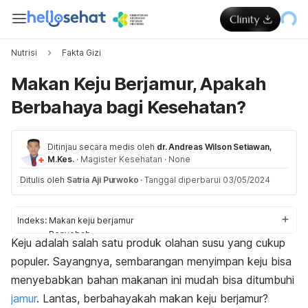
Nutrisi
Fakta Gizi
Makan Keju Berjamur, Apakah
Berbahaya bagi Kesehatan?
Ditinjau secara medis oleh
dr. Andreas Wilson Setiawan,
M.Kes.
·
Magister Kesehatan
·
None
Ditulis oleh
Satria Aji Purwoko
·
Tanggal diperbarui 03/05/2024
Indeks:
Makan keju berjamur
Penyebab
Keju adalah salah satu produk olahan susu yang cukup
Tips sehat
populer. Sayangnya, sembarangan menyimpan keju bisa
menyebabkan bahan makanan ini mudah bisa ditumbuhi
jamur
. Lantas, berbahayakah makan keju berjamur?