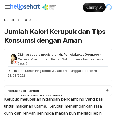
Nutrisi
Fakta Gizi
Jumlah Kalori Kerupuk dan Tips
Konsumsi dengan Aman
Ditinjau secara medis oleh
dr. Patricia Lukas Goentoro
·
General Practitioner
·
Rumah Sakit Universitas Indonesia
(RSUI)
Ditulis oleh
Larastining Retno Wulandari
·
Tanggal diperbarui
23/08/2022
Indeks:
Kalori kerupuk
Bahaya konsumsi berlebihan
Kerupuk merupakan hidangan pendamping yang pas
Anjuran sehat
untuk makanan utama. Kerupuk menambahkan rasa
gurih dan renyah sehingga makan pun menjadi lebih