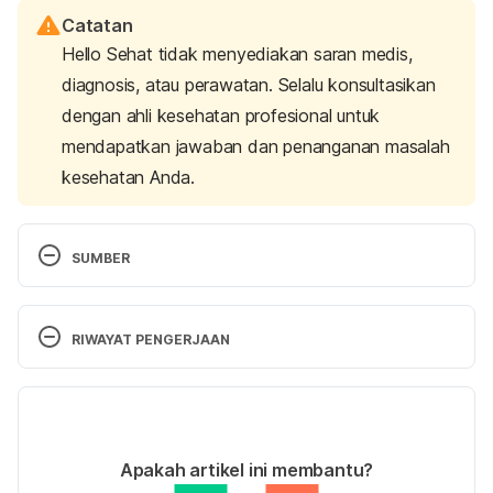
Catatan
Hello Sehat tidak menyediakan saran medis,
diagnosis, atau perawatan. Selalu konsultasikan
dengan ahli kesehatan profesional untuk
mendapatkan jawaban dan penanganan masalah
kesehatan Anda.
SUMBER
12 healthy snacks with 200 calories or less: 
MedlinePlus Medical Encyclopedia. (2020). 
RIWAYAT PENGERJAAN
Retrieved 3 August 2022, from 
https://medlineplus.gov/ency/patientinstructions/00
Versi Terbaru
0724.htm
23/08/2022
Are all saturated fats equally bad for the heart?. 
Ditulis oleh 
Larastining Retno Wulandari
Apakah artikel ini membantu?
(2021). Retrieved 3 August 2022, from 
Ditinjau secara medis oleh
dr. Patricia Lukas 