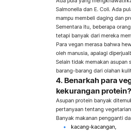
Ada pula yang mengkhawatirka
Salmonella
dan
E. Coli
. Ada pu
mampu membeli daging dan pro
Sementara itu, beberapa orang
tetapi banyak dari mereka memil
Para vegan merasa bahwa hewa
oleh manusia, apalagi diperjual
Selain tidak memakan asupan 
barang-barang dari olahan kul
4. Benarkah para ve
kekurangan protein?
Asupan protein banyak ditemuk
pertanyaan tentang vegetarian 
Banyak makanan pengganti dagi
kacang-kacangan,