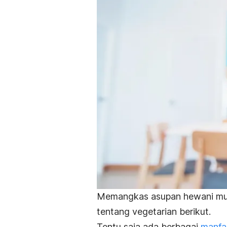
Memangkas asupan hewani mu
tentang vegetarian berikut.
Tentu saja ada berbagai
manfa