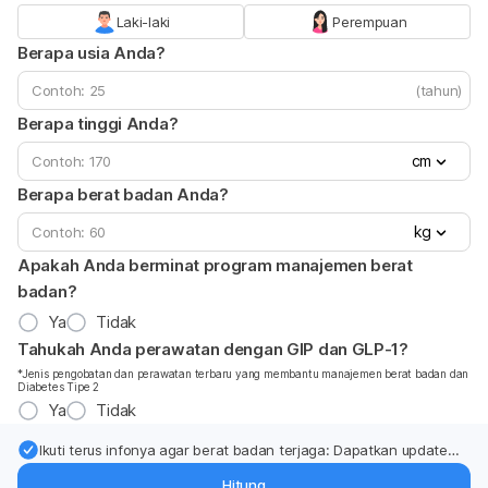
Laki-laki
Perempuan
Berapa usia Anda?
(tahun)
Berapa tinggi Anda?
cm
Berapa berat badan Anda?
kg
Apakah Anda berminat program manajemen berat
badan?
Ya
Tidak
Tahukah Anda perawatan dengan GIP dan GLP-1?
*Jenis pengobatan dan perawatan terbaru yang membantu manajemen berat badan dan
Diabetes Tipe 2
Ya
Tidak
Ikuti terus infonya agar berat badan terjaga: Dapatkan update
dari pakar mengenai dukungan dan perawatan berat badan
Hitung