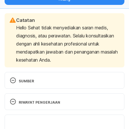
langsung ke inbox Anda.
Catatan
Hello Sehat tidak menyediakan saran medis,
diagnosis, atau perawatan. Selalu konsultasikan
dengan ahli kesehatan profesional untuk
mendapatkan jawaban dan penanganan masalah
kesehatan Anda.
SUMBER
Holland Kimberly. 2017. Chronic Knee Pain. 
[Online]Tersedia pada: 
RIWAYAT PENGERJAAN
https://www.healthline.com/health/chronic-knee-
pain
 (Diakses 2 Agustus 2018)
Versi Terbaru
Nall Raachel. 2017. Patellofemoral Syndrome. 
14/04/2021