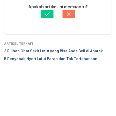
[Online] Tersedia pada: 
Ditulis oleh 
Rr. Bamandhita Rahma Setiaji
Apakah artikel ini membantu?
https://www.healthline.com/health/patellofemoral-
Ditinjau secara medis oleh
dr. Damar Upahita
syndrome
 (Diakses 2 Agustus 2018)
Diperbarui oleh: 
Ririn Sjafriani
Kids Health. 2013. Jumper’s Knee. [Online] Tersedia 
pada: 
https://kidshealth.org/en/parents/jumpers-
knee.html
 (Diakses 2 Agustus 2018)
ARTIKEL TERKAIT
3 Pilihan Obat Sakit Lutut yang Bisa Anda Beli di Apotek
5 Penyebab Nyeri Lutut Parah dan Tak Tertahankan
Memuat...