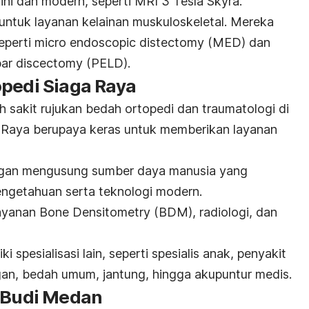
ni dan modern, seperti MRI 3 Tesla Skyra.
 untuk layanan kelainan muskuloskeletal. Mereka
eperti
micro endoscopic distectomy
(MED) dan
bar discectomy
(PELD).
opedi Siaga Raya
h sakit rujukan bedah ortopedi dan traumatologi di
a Raya berupaya keras untuk memberikan layanan
engan mengusung sumber daya manusia yang
pengetahuan serta teknologi modern.
layanan
Bone Densitometry
(BDM), radiologi, dan
iki spesialisasi lain, seperti spesialis anak, penyakit
an, bedah umum, jantung, hingga akupuntur medis.
a Budi Medan