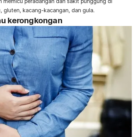
 memicu peradangan dan sakit punggung di
u, gluten, kacang-kacangan, dan gula.
tau kerongkongan