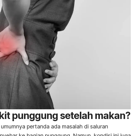
kit punggung setelah makan?
 umumnya pertanda ada masalah di saluran
yebar ke bagian punggung. Namun, kondisi ini juga