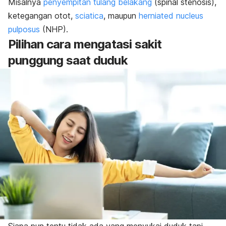
Misalnya
penyempitan tulang belakang
(spinal stenosis),
ketegangan otot,
sciatica
, maupun
herniated nucleus
pulposus
(NHP).
Pilihan cara mengatasi sakit
punggung saat duduk
Siapa pun tentu tidak ada yang menyukai duduk tapi