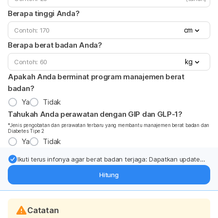
Berapa tinggi Anda?
cm
Berapa berat badan Anda?
kg
Apakah Anda berminat program manajemen berat
badan?
Ya
Tidak
Tahukah Anda perawatan dengan GIP dan GLP-1?
*Jenis pengobatan dan perawatan terbaru yang membantu manajemen berat badan dan
Diabetes Tipe 2
Ya
Tidak
Ikuti terus infonya agar berat badan terjaga: Dapatkan update
dari pakar mengenai dukungan dan perawatan berat badan
Hitung
langsung ke inbox Anda.
Catatan