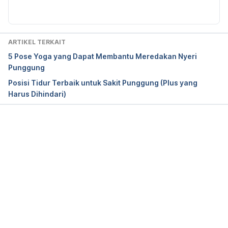
Understanding Back Pain–Symptoms. 
https://www.webmd.com/back-
pain/understanding-back-pain-symptoms
 Diakses 
pada 3 Juli 2019.
ARTIKEL TERKAIT
5 Pose Yoga yang Dapat Membantu Meredakan Nyeri
Punggung
Posisi Tidur Terbaik untuk Sakit Punggung (Plus yang
Harus Dihindari)
Memuat...