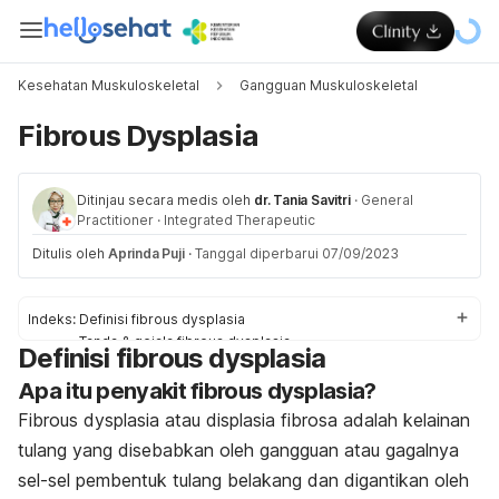
Kesehatan Muskuloskeletal
Gangguan Muskuloskeletal
Fibrous Dysplasia
Ditinjau secara medis oleh
dr. Tania Savitri
·
General
Practitioner
·
Integrated Therapeutic
Ditulis oleh
Aprinda Puji
·
Tanggal diperbarui 07/09/2023
Indeks:
Definisi fibrous dysplasia
Tanda & gejala fibrous dysplasia
Definisi fibrous dysplasia
Penyebab
Apa itu penyakit fibrous dysplasia?
Faktor risiko fibrous dysplasia
Komplikasi fibrous dysplasia
Fibrous dysplasia atau displasia fibrosa adalah kelainan
Diagnosis dan pengobatan fibrous dysplasia
tulang yang disebabkan oleh gangguan atau gagalnya
Pengobatan di rumah untuk fibrous dysplasia
Pencegahan fibrous dysplasia
sel-sel pembentuk tulang belakang dan digantikan oleh