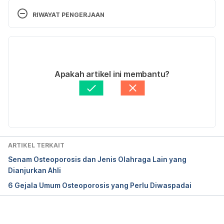
RIWAYAT PENGERJAAN
Versi Terbaru
07/09/2023
Ditulis oleh 
Aprinda Puji
Apakah artikel ini membantu?
Ditinjau secara medis oleh
dr. Tania Savitri
Diperbarui oleh: 
Nanda Saputri
ARTIKEL TERKAIT
Senam Osteoporosis dan Jenis Olahraga Lain yang
Dianjurkan Ahli
6 Gejala Umum Osteoporosis yang Perlu Diwaspadai