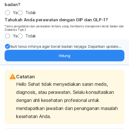
badan?
Ya
Tidak
Tahukah Anda perawatan dengan GIP dan GLP-1?
*Jenis pengobatan dan perawatan terbaru yang membantu manajemen berat badan dan
Diabetes Tipe 2
Ya
Tidak
Ikuti terus infonya agar berat badan terjaga: Dapatkan update
dari pakar mengenai dukungan dan perawatan berat badan
Hitung
langsung ke inbox Anda.
Catatan
Hello Sehat tidak menyediakan saran medis,
diagnosis, atau perawatan. Selalu konsultasikan
dengan ahli kesehatan profesional untuk
mendapatkan jawaban dan penanganan masalah
kesehatan Anda.