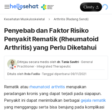
Kesehatan Muskuloskeletal
Arthritis (Radang Sendi)
Penyebab dan Faktor Risiko
Penyakit Rematik (Rheumatoid
Arthritis) yang Perlu Diketahui
Ditinjau secara medis oleh
dr. Tania Savitri
·
General
Practitioner
·
Integrated Therapeutic
Ditulis oleh
Ihda Fadila
·
Tanggal diperbarui 09/11/2021
Rematik atau
rheumatoid arthritis
merupakan
peradangan kronis yang dapat terjadi pada siapapun.
Penyakit ini dapat menimbulkan berbagai
gejala rematik
yang mengganggu serta bisa berujung pada komplikasi