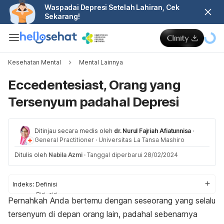
Waspadai Depresi Setelah Lahiran, Cek
Sekarang!
Kesehatan Mental
Mental Lainnya
Eccedentesiast, Orang yang
Tersenyum padahal Depresi
Ditinjau secara medis oleh
dr. Nurul Fajriah Afiatunnisa
·
General Practitioner
·
Universitas La Tansa Mashiro
Ditulis oleh
Nabila Azmi
·
Tanggal diperbarui 28/02/2024
Indeks:
Definisi
Ciri-ciri
Pernahkah Anda bertemu dengan seseorang yang selalu
Penyebab
tersenyum di depan orang lain, padahal sebenarnya
Dampak