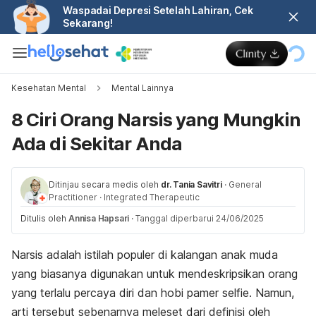
Waspadai Depresi Setelah Lahiran, Cek
Sekarang!
Kesehatan Mental
Mental Lainnya
8 Ciri Orang Narsis yang Mungkin
Ada di Sekitar Anda
Ditinjau secara medis oleh
dr. Tania Savitri
·
General
Practitioner
·
Integrated Therapeutic
Ditulis oleh
Annisa Hapsari
·
Tanggal diperbarui 24/06/2025
Narsis adalah istilah populer di kalangan anak muda
yang biasanya digunakan untuk mendeskripsikan orang
yang terlalu percaya diri dan hobi pamer
selfie.
Namun,
arti tersebut sebenarnya meleset dari definisi oleh