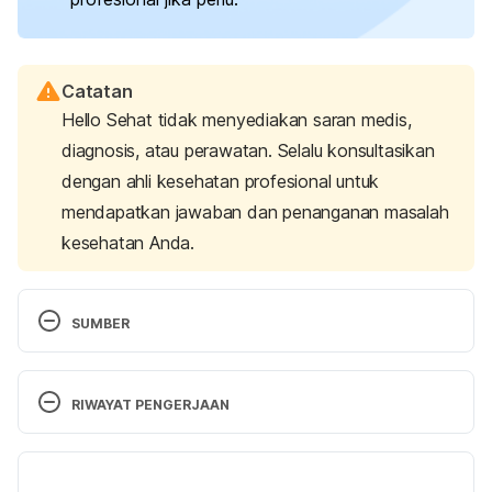
Catatan
Hello Sehat tidak menyediakan saran medis,
diagnosis, atau perawatan. Selalu konsultasikan
dengan ahli kesehatan profesional untuk
mendapatkan jawaban dan penanganan masalah
kesehatan Anda.
SUMBER
Fox, M. M., Hahn-Holbrook, J., Sandman, C. A., 
Marino, J. A., Glynn, L. M., & Davis, E. P. (2024). 
RIWAYAT PENGERJAAN
Mothers’ prenatal distress accelerates adrenal 
pubertal development in daughters. 
Versi Terbaru
Psychoneuroendocrinology, 160, 106671. 