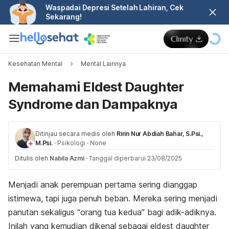
Waspadai Depresi Setelah Lahiran, Cek
Sekarang!
Kesehatan Mental
Mental Lainnya
Memahami Eldest Daughter
Syndrome dan Dampaknya
Ditinjau secara medis oleh
Ririn Nur Abdiah Bahar, S.Psi.,
M.Psi.
·
Psikologi
·
None
Ditulis oleh
Nabila Azmi
·
Tanggal diperbarui 23/08/2025
Menjadi anak perempuan pertama sering dianggap
istimewa, tapi juga penuh beban. Mereka sering menjadi
panutan sekaligus “orang tua kedua” bagi adik-adiknya.
Inilah yang kemudian dikenal sebagai
eldest daughter