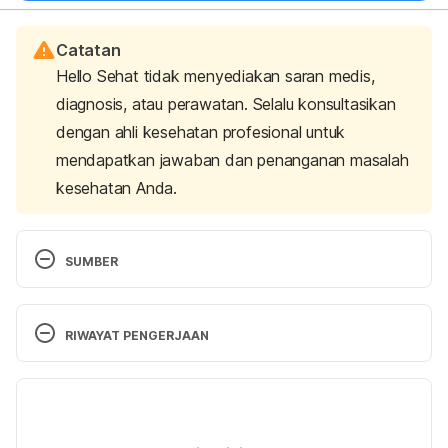
Catatan
Hello Sehat tidak menyediakan saran medis,
diagnosis, atau perawatan. Selalu konsultasikan
dengan ahli kesehatan profesional untuk
mendapatkan jawaban dan penanganan masalah
kesehatan Anda.
SUMBER
Connell, T. 
Eight Ways Diving is Good for your 
Health
. Blog.padi.com. Retrieved 19 September 
RIWAYAT PENGERJAAN
2019, from 
https://blog.padi.com/2019/12/11/eight-
ways-diving-is-good-for-your-health/
.
Versi Terbaru
07/09/2023
Fetters, K. (2014). 
5 Ways Scuba Diving Works 
Ditulis oleh 
Novita Joseph