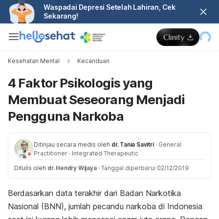
Waspadai Depresi Setelah Lahiran, Cek
Sekarang!
Kesehatan Mental
Kecanduan
4 Faktor Psikologis yang
Membuat Seseorang Menjadi
Pengguna Narkoba
Ditinjau secara medis oleh
dr. Tania Savitri
·
General
Practitioner
·
Integrated Therapeutic
Ditulis oleh
dr. Hendry Wijaya
·
Tanggal diperbarui 02/12/2019
Berdasarkan data terakhir dari Badan Narkotika
Nasional (BNN), jumlah pecandu narkoba di Indonesia