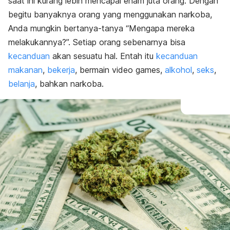
saat ini kurang lebih mencapai enam juta orang. Dengan
begitu banyaknya orang yang menggunakan narkoba,
Anda mungkin bertanya-tanya “Mengapa mereka
melakukannya?”. Setiap orang sebenarnya bisa
kecanduan
akan sesuatu hal. Entah itu
kecanduan
makanan
,
bekerja
, bermain video games,
alkohol
,
seks
,
belanja
, bahkan narkoba.