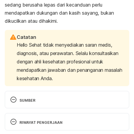
sedang berusaha lepas dari kecanduan perlu
mendapatkan dukungan dan kasih sayang, bukan
dikucilkan atau dihakimi.
Catatan
Hello Sehat tidak menyediakan saran medis,
diagnosis, atau perawatan. Selalu konsultasikan
dengan ahli kesehatan profesional untuk
mendapatkan jawaban dan penanganan masalah
kesehatan Anda.
SUMBER
The Real Reason Some People Become Addicted 
to Drugs https://www.livescience.com/60568-why-
RIWAYAT PENGERJAAN
people-become-addicted-to-drugs.html Accessed 
22/10/2017
Versi Terbaru