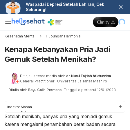
Waspadai Depresi Setelah Lahiran, Cek
Sekarang!
Kesehatan Mental
Hubungan Harmonis
Kenapa Kebanyakan Pria Jadi
Gemuk Setelah Menikah?
Ditinjau secara medis oleh
dr. Nurul Fajriah Afiatunnisa
·
General Practitioner
·
Universitas La Tansa Mashiro
Ditulis oleh
Bayu Galih Permana
·
Tanggal diperbarui 12/01/2023
Indeks:
Alasan
Bahaya
Setelah menikah, banyak pria yang menjadi gemuk
Pencegahan
karena mengalami penambahan berat badan secara