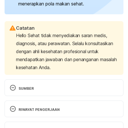
menerapkan pola makan sehat.
Catatan
Hello Sehat tidak menyediakan saran medis,
diagnosis, atau perawatan. Selalu konsultasikan
dengan ahli kesehatan profesional untuk
mendapatkan jawaban dan penanganan masalah
kesehatan Anda.
SUMBER
Men get fatter after getting married, study finds. 
(2017). Retrieved 21 December 2022, from 
RIWAYAT PENGERJAAN
https://studyfinds.org/married-men-gain-weight-
fatter/
Versi Terbaru