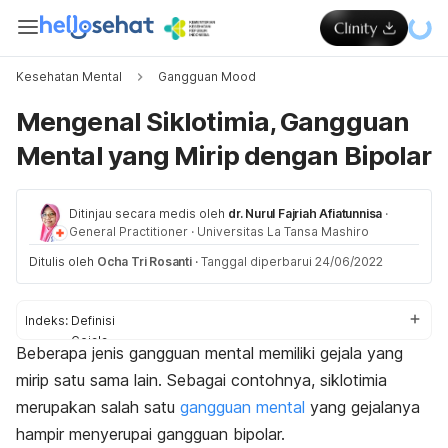
Kesehatan Mental
Gangguan Mood
Mengenal Siklotimia, Gangguan
Mental yang Mirip dengan Bipolar
Ditinjau secara medis oleh
dr. Nurul Fajriah Afiatunnisa
·
General Practitioner
·
Universitas La Tansa Mashiro
Ditulis oleh
Ocha Tri Rosanti
·
Tanggal diperbarui 24/06/2022
Indeks:
Definisi
Gejala
Beberapa jenis gangguan mental memiliki gejala yang
Penyebab
mirip satu sama lain. Sebagai contohnya, siklotimia
Pengobatan
merupakan salah satu
gangguan mental
yang gejalanya
hampir menyerupai gangguan bipolar.