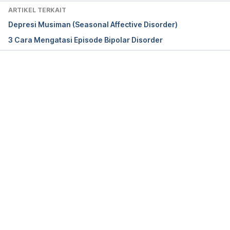
ARTIKEL TERKAIT
Cyclothymic disorder: MedlinePlus Medical 
Depresi Musiman (Seasonal Affective Disorder)
Encyclopedia. (2022). Retrieved 13 June 2022, 
3 Cara Mengatasi Episode Bipolar Disorder
from 
https://medlineplus.gov/ency/article/001550.htm
Memuat...