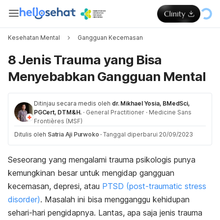
Kesehatan Mental
Gangguan Kecemasan
8 Jenis Trauma yang Bisa
Menyebabkan Gangguan Mental
Ditinjau secara medis oleh
dr. Mikhael Yosia, BMedSci,
PGCert, DTM&H.
·
General Practitioner
·
Medicine Sans
Frontières (MSF)
Ditulis oleh
Satria Aji Purwoko
·
Tanggal diperbarui 20/09/2023
Seseorang yang mengalami trauma psikologis punya
kemungkinan besar untuk mengidap gangguan
kecemasan, depresi, atau
PTSD (
post-traumatic stress
disorder
)
.
Masalah ini bisa mengganggu kehidupan
sehari-hari pengidapnya. Lantas, apa saja jenis trauma