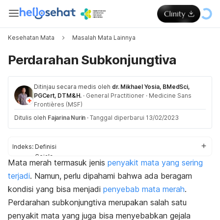
Kesehatan Mata
Masalah Mata Lainnya
Perdarahan Subkonjungtiva
Ditinjau secara medis oleh
dr. Mikhael Yosia, BMedSci,
PGCert, DTM&H.
·
General Practitioner
·
Medicine Sans
Frontières (MSF)
Ditulis oleh
Fajarina Nurin
·
Tanggal diperbarui 13/02/2023
Indeks:
Definisi
Gejala
Mata merah termasuk jenis
penyakit mata yang sering
Penyebab
terjadi
. Namun, perlu dipahami bahwa ada beragam
Faktor risiko
Diagnosis
kondisi yang bisa menjadi
penyebab mata merah
.
Pengobatan
P
erdarahan subkonjungtiva merupakan salah satu
penyakit mata yang juga bisa menyebabkan gejala