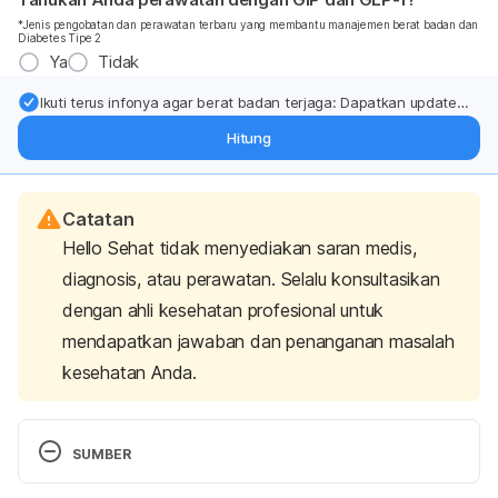
*Jenis pengobatan dan perawatan terbaru yang membantu manajemen berat badan dan
Diabetes Tipe 2
Ya
Tidak
Ikuti terus infonya agar berat badan terjaga: Dapatkan update
dari pakar mengenai dukungan dan perawatan berat badan
Hitung
langsung ke inbox Anda.
Catatan
Hello Sehat tidak menyediakan saran medis,
diagnosis, atau perawatan. Selalu konsultasikan
dengan ahli kesehatan profesional untuk
mendapatkan jawaban dan penanganan masalah
kesehatan Anda.
SUMBER
Doshi, R., & Noohani, T. (2022). Subconjunctival 