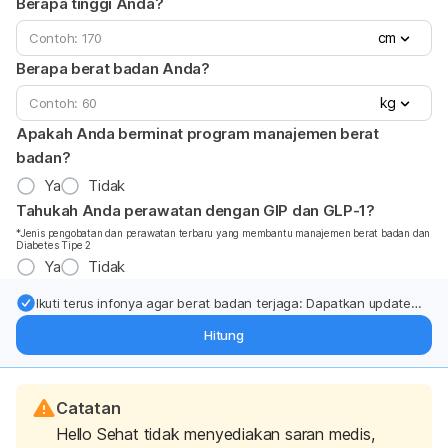
Berapa tinggi Anda?
cm
Berapa berat badan Anda?
kg
Apakah Anda berminat program manajemen berat
badan?
Ya
Tidak
Tahukah Anda perawatan dengan GIP dan GLP-1?
*Jenis pengobatan dan perawatan terbaru yang membantu manajemen berat badan dan
Diabetes Tipe 2
Ya
Tidak
Ikuti terus infonya agar berat badan terjaga: Dapatkan update
dari pakar mengenai dukungan dan perawatan berat badan
Hitung
langsung ke inbox Anda.
Catatan
Hello Sehat tidak menyediakan saran medis,