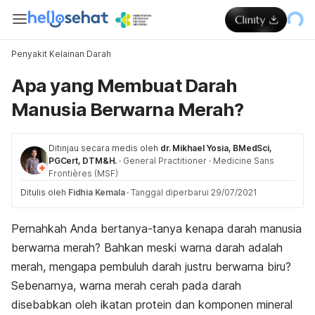
Penyakit Kelainan Darah
Apa yang Membuat Darah
Manusia Berwarna Merah?
Ditinjau secara medis oleh
dr. Mikhael Yosia, BMedSci,
PGCert, DTM&H.
·
General Practitioner
·
Medicine Sans
Frontières (MSF)
Ditulis oleh
Fidhia Kemala
·
Tanggal diperbarui 29/07/2021
Pernahkah Anda bertanya-tanya kenapa darah manusia
berwarna merah? Bahkan meski warna darah adalah
merah, mengapa pembuluh darah justru berwarna biru?
Sebenarnya, warna merah cerah pada darah
disebabkan oleh ikatan protein dan komponen mineral