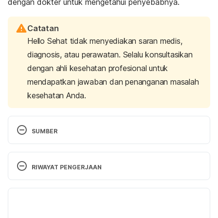
dengan dokter untuk mengetahui penyebabnya.
Catatan
Hello Sehat tidak menyediakan saran medis,
diagnosis, atau perawatan. Selalu konsultasikan
dengan ahli kesehatan profesional untuk
mendapatkan jawaban dan penanganan masalah
kesehatan Anda.
SUMBER
Piña-Oviedo, S., Ortiz-Hidalgo, C., & Ayala, A. 
(2017). Human Colors—The Rainbow Garden of 
RIWAYAT PENGERJAAN
Pathology: What Gives Normal and Pathologic 
Tissues Their Color?. 
Archives Of Pathology & 
Versi Terbaru
Laboratory Medicine, 141
(3), 445-462. 
https://doi.org/10.5858/arpa.2016-0274-SA
29/07/2021