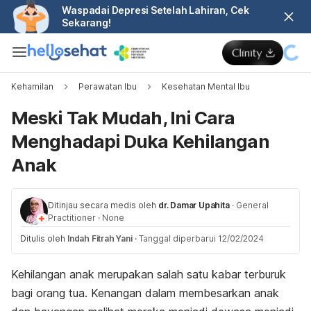
Waspadai Depresi Setelah Lahiran, Cek
Sekarang!
Kehamilan
Perawatan Ibu
Kesehatan Mental Ibu
Meski Tak Mudah, Ini Cara
Menghadapi Duka Kehilangan
Anak
Ditinjau secara medis oleh
dr. Damar Upahita
·
General
Practitioner
·
None
Ditulis oleh
Indah Fitrah Yani
·
Tanggal diperbarui 12/02/2024
Kehilangan anak merupakan salah satu kabar terburuk
bagi orang tua. Kenangan dalam membesarkan anak