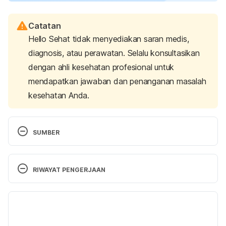
Catatan
Hello Sehat tidak menyediakan saran medis,
diagnosis, atau perawatan. Selalu konsultasikan
dengan ahli kesehatan profesional untuk
mendapatkan jawaban dan penanganan masalah
kesehatan Anda.
SUMBER
Postpartum Health: A Guide for New Parents.
(n.d.). Women & Infants. Retrieved October 16, 
RIWAYAT PENGERJAAN
2024, from 
https://www.womenandinfants.org/services/pregna
Versi Terbaru
ncy/postpartum-health
17/06/2025
6 health problems new moms should watch for 
Ditulis oleh 
Ihda Fadila