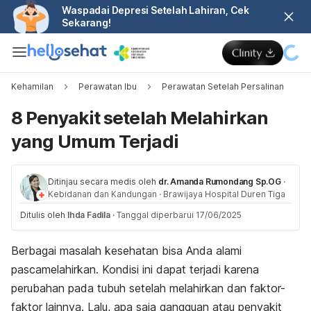
Waspadai Depresi Setelah Lahiran, Cek
Sekarang!
Kehamilan
Perawatan Ibu
Perawatan Setelah Persalinan
8 Penyakit setelah Melahirkan
yang Umum Terjadi
Ditinjau secara medis oleh
dr. Amanda Rumondang Sp.OG
·
Kebidanan dan Kandungan
·
Brawijaya Hospital Duren Tiga
Ditulis oleh
Ihda Fadila
·
Tanggal diperbarui 17/06/2025
Berbagai masalah kesehatan bisa Anda alami
pascamelahirkan. Kondisi ini dapat terjadi karena
perubahan pada tubuh setelah melahirkan dan faktor-
faktor lainnya. Lalu, apa saja gangguan atau penyakit