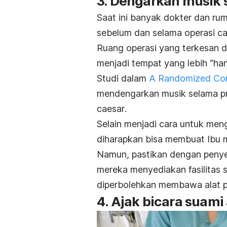
3. Dengarkan musik
Saat ini banyak dokter dan r
sebelum dan selama operasi
ca
Ruang operasi yang terkesan d
menjadi tempat yang lebih “ha
Studi dalam
A Randomized Con
mendengarkan musik selama pr
caesar
.
Selain menjadi cara untuk men
diharapkan bisa membuat Ibu m
Namun, pastikan dengan penyed
mereka menyediakan fasilitas sa
diperbolehkan membawa alat pe
4. Ajak bicara suami