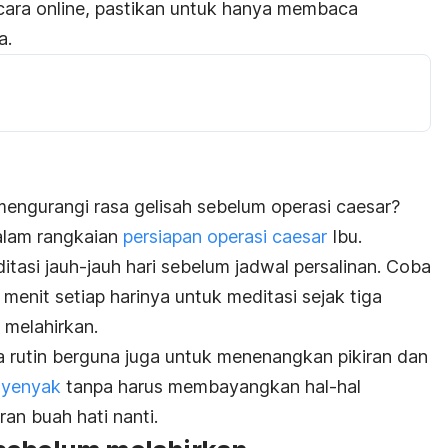
ecara
online
, pastikan untuk hanya membaca
a.
engurangi rasa gelisah sebelum operasi
caesar
?
alam rangkaian
persiapan operasi
caesar
Ibu.
itasi jauh-jauh hari sebelum jadwal persalinan. Coba
enit setiap harinya untuk meditasi sejak tiga
 melahirkan.
a rutin berguna juga untuk menenangkan pikiran dan
 nyenyak
tanpa harus membayangkan hal-hal
an buah hati nanti.